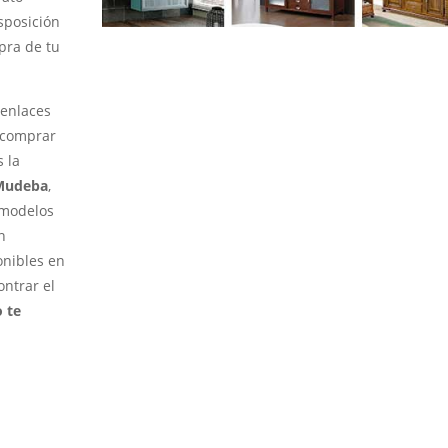
sposición
pra de tu
 enlaces
a comprar
 la
Mudeba
,
 modelos
n
onibles en
ontrar el
 te
er más Batas de baño