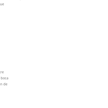
que
tre
l boca
an de