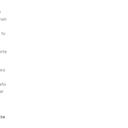
y
 han
 tu
erte
oco
baño
ar
cta