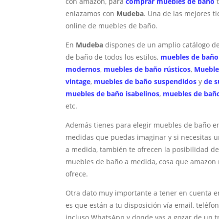
con amazon, para
comprar muebles de baño
t
enlazamos con
Mudeba
. Una de las mejores t
online de muebles de baño.
En
Mudeba
dispones de un amplio catálogo d
de baño de todos los estilos,
muebles de baño
modernos
,
muebles de baño rústicos
,
Mueble
vintage
,
muebles de baño suspendidos
y
de s
muebles de baño isabelinos
,
muebles de baño
etc.
Además tienes para elegir muebles de baño en
medidas que puedas imaginar y si necesitas 
a medida, también te ofrecen la posibilidad d
muebles de baño a medida, cosa que amazon 
ofrece.
Otra dato muy importante a tener en cuenta 
es que están a tu disposición vía email, teléfo
incluso WhatsApp y donde vas a gozar de un t