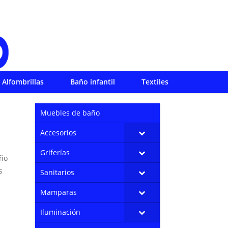
Alfombrillas
Baño infantil
Textiles
Muebles de baño
Accesorios
Griferías
año
s
Sanitarios
Mamparas
Iluminación