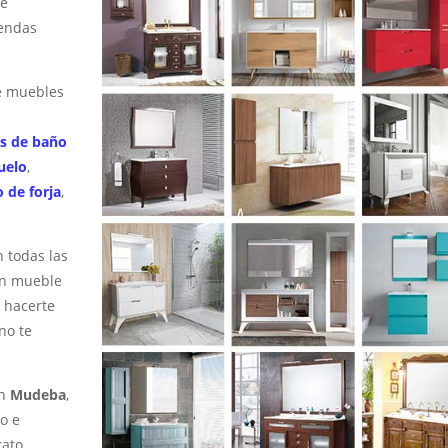
e
iendas
e muebles
s de baño
uelo
,
 de forja
,
 todas las
un mueble
e hacerte
no te
en
Mudeba
,
no e
rato